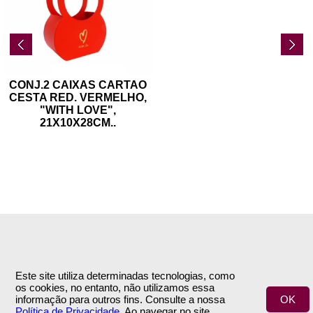
CONJ.2 CAIXAS CARTAO
CESTA RED. VERMELHO,
"WITH LOVE",
21X10X28CM
..
INFORMAÇÕES
APOIO AO CLIENTE
Empresa
Encomendas & Pagamentos
Este site utiliza determinadas tecnologias, como
Termos e Condições
Envio
os cookies, no entanto, não utilizamos essa
Política de Privacidade
Trocas & Devoluções
informação para outros fins. Consulte a nossa
OK
Contactos
Política de Privacidade
. Ao navegar no site