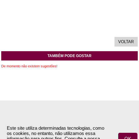
TAMBÉM PODE GOSTAR
De momento não existem sugestões!
INFORMAÇÕES
APOIO AO CLIENTE
Empresa
Encomendas & Pagamentos
Este site utiliza determinadas tecnologias, como
os cookies, no entanto, não utilizamos essa
Termos e Condições
Envio
informação para outros fins. Consulte a nossa
OK