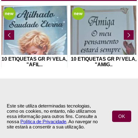
QUETAS GR P/ VELA,
10 ETIQUETAS GR P/ VELA,
FLOR 
"AFIL
..
"AMIG
..
Este site utiliza determinadas tecnologias,
como os cookies, no entanto, não utilizamos
INFORMAÇÕES
APOIO AO CLIENTE
essa informação para outros fins. Consulte a
OK
nossa
Política de Privacidade
. Ao navegar no
Empresa
Encomendas & Pagamentos
site estará a consentir a sua utilização.
Termos e Condições
Envio
Política de Privacidade
Trocas & Devoluções