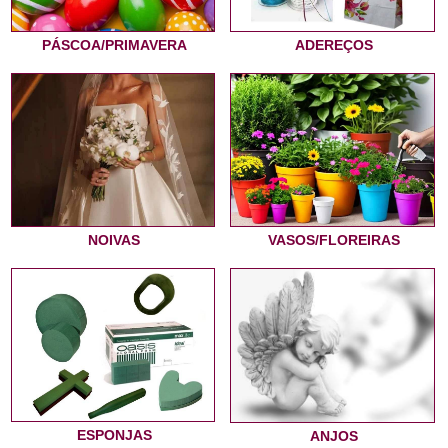
PÁSCOA/PRIMAVERA
ADEREÇOS
NOIVAS
VASOS/FLOREIRAS
ESPONJAS
ANJOS