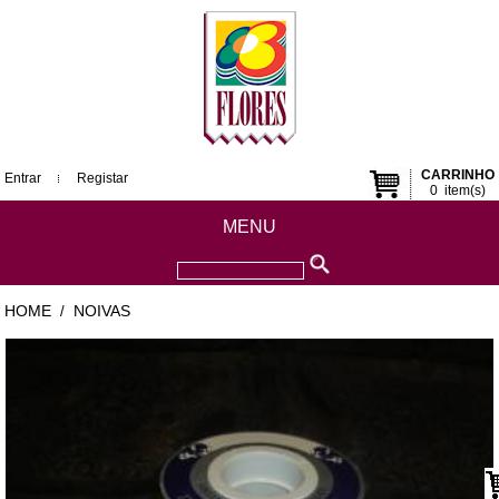
CARRINHO
Entrar
Registar
0
item(s)
MENU
HOME
NOIVAS
/