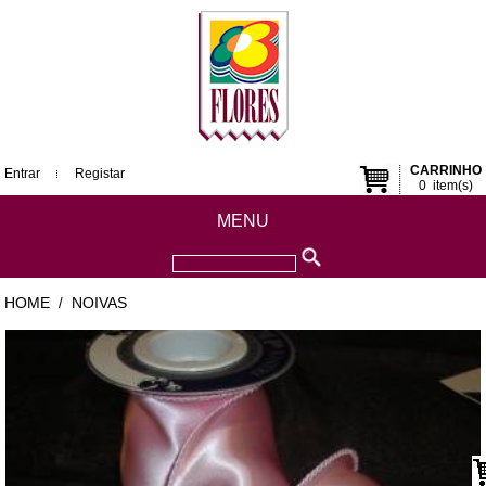
CARRINHO
Entrar
Registar
0
item(s)
MENU
HOME
NOIVAS
/