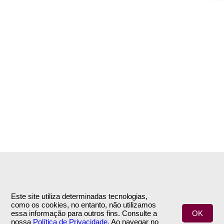
Este site utiliza determinadas tecnologias,
como os cookies, no entanto, não utilizamos
INFORMAÇÕES
APOIO AO CLIENTE
essa informação para outros fins. Consulte a
OK
nossa
Política de Privacidade
. Ao navegar no
Empresa
Encomendas & Pagamentos