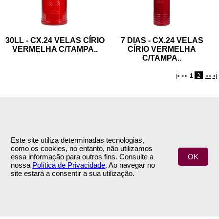
30LL - CX.24 VELAS CÍRIO
7 DIAS - CX.24 VELAS
VERMELHA C/TAMPA
..
CÍRIO VERMELHA
C/TAMPA
..
1
2
|< <<
>>
>|
Este site utiliza determinadas tecnologias,
como os cookies, no entanto, não utilizamos
INFORMAÇÕES
APOIO AO CLIENTE
essa informação para outros fins. Consulte a
OK
nossa
Política de Privacidade
. Ao navegar no
Empresa
Encomendas & Pagamentos
site estará a consentir a sua utilização.
Termos e Condições
Envio
Política de Privacidade
Trocas & Devoluções
Contactos
ÁREA DE CLIENTE
SIGA-NOS
A Minha Conta