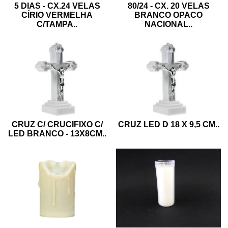
5 DIAS - CX.24 VELAS
80/24 - CX. 20 VELAS
CÍRIO VERMELHA
BRANCO OPACO
C/TAMPA
..
NACIONAL
..
CRUZ C/ CRUCIFIXO C/
CRUZ LED D 18 X 9,5 CM
..
LED BRANCO - 13X8CM
..