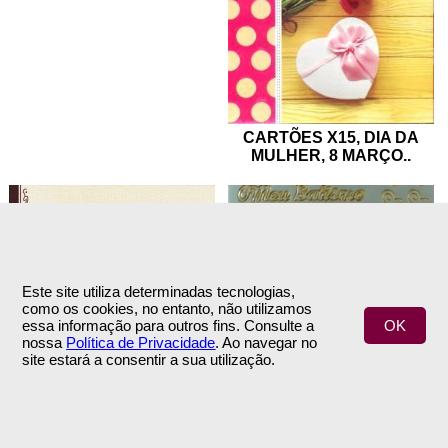
CARTÕES X15, DIA DA
MULHER, 8 MARÇO
..
24 CARTÕES LISOS
CREME/CASTANHO
FILETE OURO/PRATA"O
Este site utiliza determinadas tecnologias,
"FELIZ DIA MÃE"
..
MEU BATISMO" X
como os cookies, no entanto, não utilizamos
(21+12+12)
..
essa informação para outros fins. Consulte a
OK
nossa
Política de Privacidade
. Ao navegar no
site estará a consentir a sua utilização.