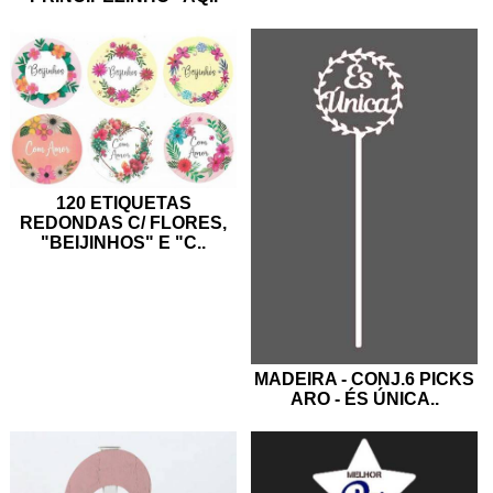
120 ETIQUETAS
REDONDAS C/ FLORES,
"BEIJINHOS" E "C
..
MADEIRA - CONJ.6 PICKS
ARO - ÉS ÚNICA
..