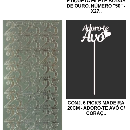
ETIQUETA FILETE BODAS
DE OURO, NÚMERO "50" -
X27
..
CONJ. 6 PICKS MADEIRA
20CM - ADORO-TE AVÓ C/
CORAÇ
..