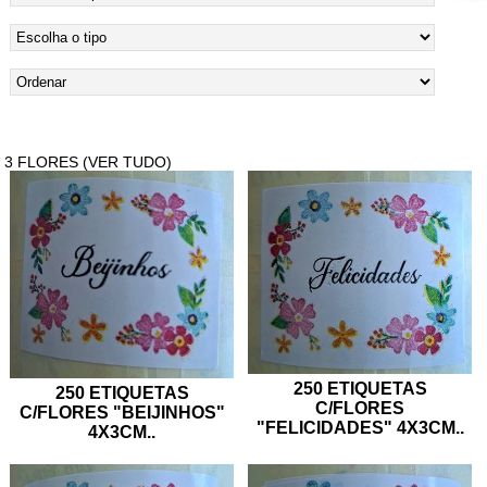
3 FLORES (VER TUDO)
250 ETIQUETAS
250 ETIQUETAS
C/FLORES
C/FLORES "BEIJINHOS"
"FELICIDADES" 4X3CM
..
4X3CM
..