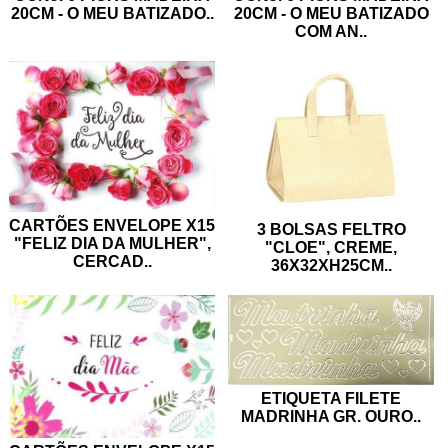
20CM - O MEU BATIZADO
..
20CM - O MEU BATIZADO
COM AN
..
CARTÕES ENVELOPE X15
3 BOLSAS FELTRO
"FELIZ DIA DA MULHER",
"CLOE", CREME,
CERCAD
..
36X32XH25CM
..
ETIQUETA FILETE
MADRINHA GR. OURO
..